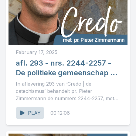
February 17, 2025
afl. 293 - nrs. 2244-2257 -
De politieke gemeenschap en
de kerk + In het kort
In aflevering 293 van ‘Credo | de
catechismus’ behandelt pr. Pieter
Zimmermann de nummers 2244-2257, met
als thema: ‘De politieke gemeenschap en de
kerk...
PLAY
00:12:06