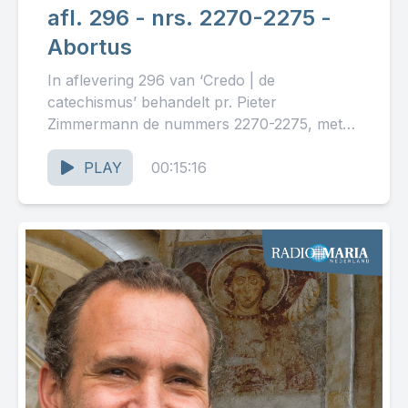
afl. 296 - nrs. 2270-2275 -
Abortus
In aflevering 296 van ‘Credo | de
catechismus’ behandelt pr. Pieter
Zimmermann de nummers 2270-2275, met
als thema: ‘Abortus.’ Lees op
rkdocumenten.nl mee in...
PLAY
00:15:16