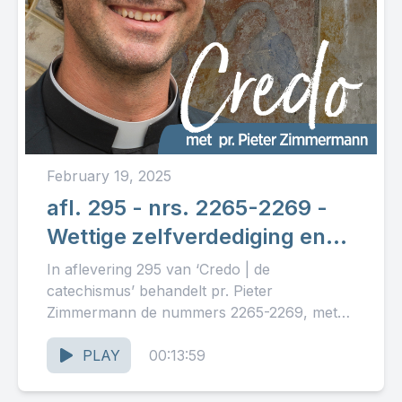
February 19, 2025
afl. 295 - nrs. 2265-2269 -
Wettige zelfverdediging en
vrijwillige doodslag
In aflevering 295 van ‘Credo | de
catechismus’ behandelt pr. Pieter
Zimmermann de nummers 2265-2269, met
als thema: ‘Wettige zelfverdediging en
vrijwillige doodslag.’ Lees...
PLAY
00:13:59