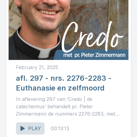
February 21, 2025
afl. 297 - nrs. 2276-2283 -
Euthanasie en zelfmoord
In aflevering 297 van ‘Credo | de
catechismus’ behandelt pr. Pieter
Zimmermann de nummers 2276-2283, met
als thema: ‘Euthanasie en zelfmoord.’ Lees
op rkdocumenten.nl...
PLAY
00:13:13