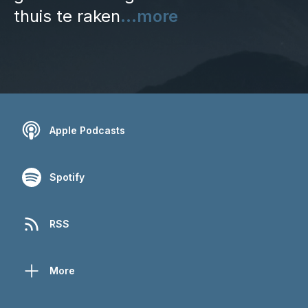
thuis te raken
...more
Apple Podcasts
Spotify
RSS
More