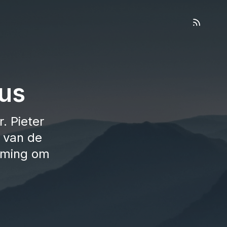
us
. Pieter
 van de
orming om