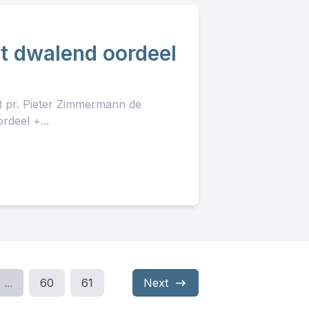
et dwalend oordeel
lt pr. Pieter Zimmermann de
deel +...
...
60
61
Next