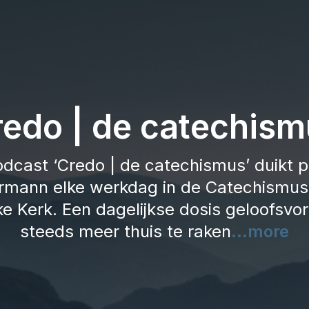
redo | de catechism
odcast ‘Credo | de catechismus’ duikt pr
mann elke werkdag in de Catechismus
ke Kerk. Een dagelijkse dosis geloofsv
steeds meer thuis te raken
...more