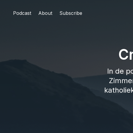
Podcast
About
Subscribe
C
In de p
Zimmer
katholie