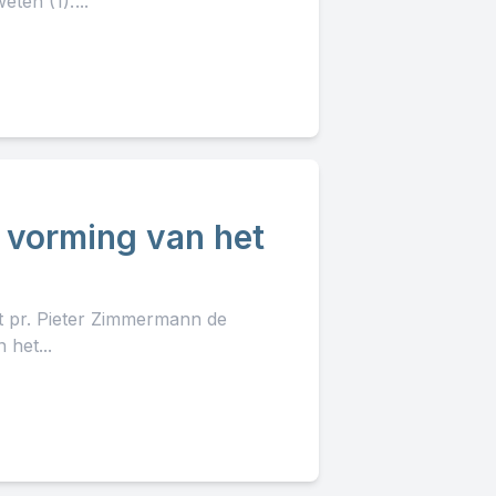
en (1).’...
e vorming van het
lt pr. Pieter Zimmermann de
het...