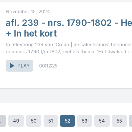
November 15, 2024
afl. 239 - nrs. 1790-1802 - H
+ In het kort
In aflevering 239 van ‘Credo | de catechismus’ behande
nummers 1790 t/m 1802, met als thema: ‘Het dwalend oor
PLAY
00:12:25
.
49
50
51
52
53
54
55