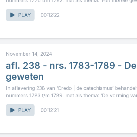
nummers 1776 t/m 1782, met als thema: ‘Het morele gewet
PLAY
00:12:22
November 14, 2024
afl. 238 - nrs. 1783-1789 - D
geweten
In aflevering 238 van ‘Credo | de catechismus’ behande
nummers 1783 t/m 1789, met als thema: ‘De vorming van 
PLAY
00:12:21