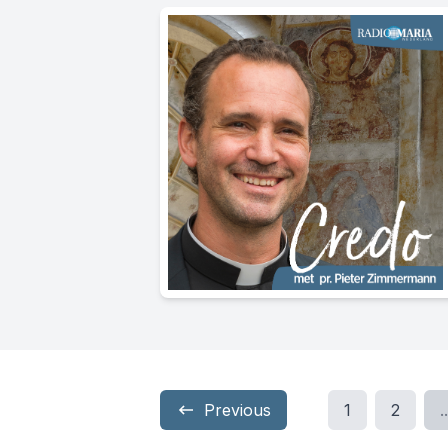
Previous
1
2
..