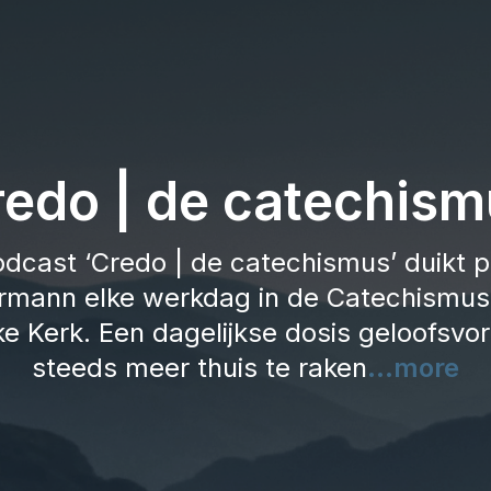
redo | de catechism
odcast ‘Credo | de catechismus’ duikt pr
mann elke werkdag in de Catechismus
ke Kerk. Een dagelijkse dosis geloofsv
steeds meer thuis te raken
...more