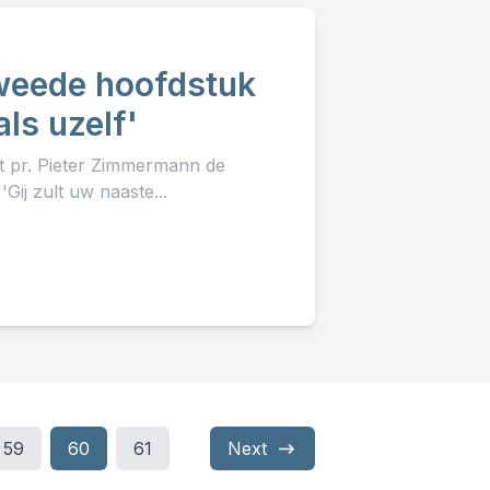
Tweede hoofdstuk
ls uzelf'
lt pr. Pieter Zimmermann de
ij zult uw naaste...
59
60
61
Next