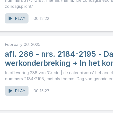
nummers 2177-2183, met als thema: ‘De zondagse euchar
zondagsplicht.’...
PLAY
00:12:22
February 06, 2025
afl. 286 - nrs. 2184-2195 - 
werkonderbreking + In het kor
In aflevering 286 van ‘Credo | de catechismus’ behande
nummers 2184-2195, met als thema: ‘Dag van genade en
PLAY
00:15:27