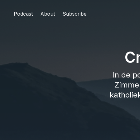
Podcast
About
Subscribe
C
In de p
Zimmer
katholie