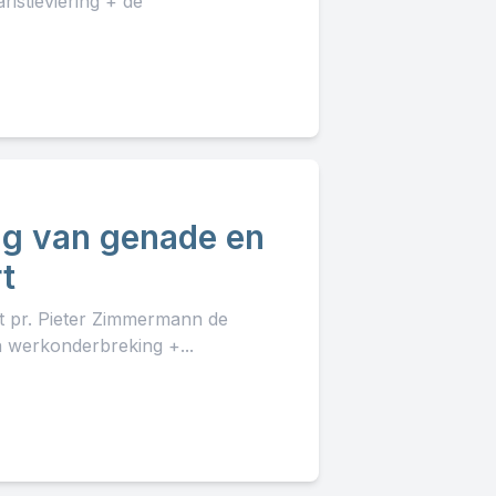
istieviering + de
Dag van genade en
t
lt pr. Pieter Zimmermann de
 werkonderbreking +...