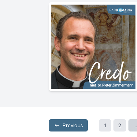
Previous
1
2
...