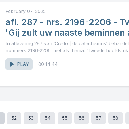
February 07, 2025
afl. 287 - nrs. 2196-2206 - 
'Gij zult uw naaste beminnen a
In aflevering 287 van ‘Credo | de catechismus’ behande
nummers 2196-2206, met als thema: ‘Tweede hoofdstuk 'G
PLAY
00:14:44
52
53
54
55
56
57
58