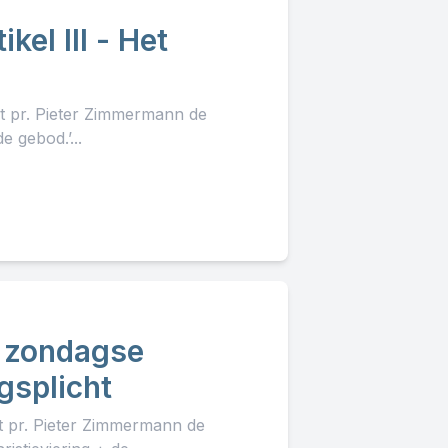
kel III - Het
lt pr. Pieter Zimmermann de
e gebod.’...
e zondagse
gsplicht
lt pr. Pieter Zimmermann de