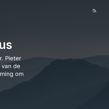
us
. Pieter
 van de
orming om