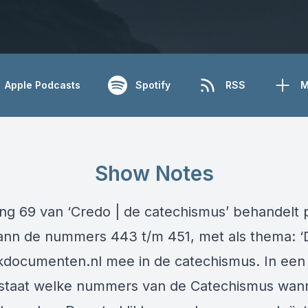
Apple Podcasts
Spotify
RSS
M
Show Notes
ing 69 van ‘Credo | de catechismus’ behandelt p
n de nummers 443 t/m 451, met als thema: ‘D
kdocumenten.nl
mee in de catechismus. In een
 staat welke nummers van de Catechismus wan