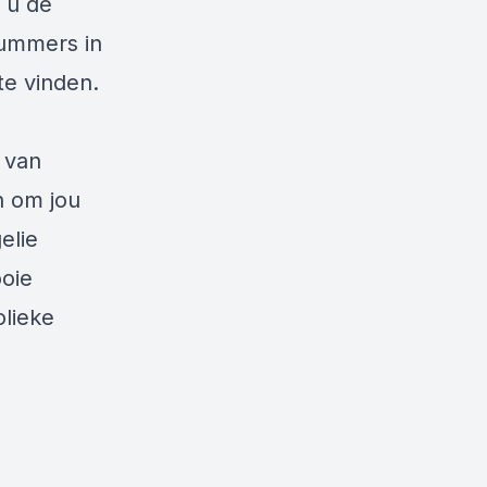
 u de
nummers in
te vinden.
 van
n om jou
elie
ooie
lieke