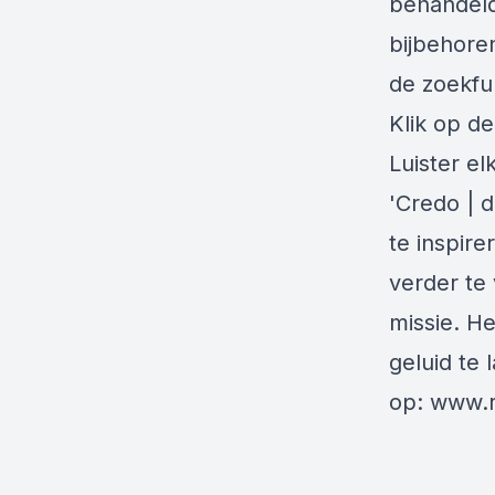
behandeld
bijbehore
de zoekfu
Klik op de
Luister e
'Credo | 
te inspire
verder te 
missie. H
geluid te 
op:
www.r