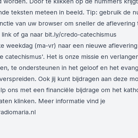
 worden. Door te klikken op de nummers krijgt
nde teksten meteen in beeld. Tip: gebruik de 
nctie van uw browser om sneller de aflevering 
 link of ga naar
bit.ly/credo-catechismus
lke weekdag (ma-vr) naar een nieuwe aflevering
de catechismus'. Het is onze missie en verlange
ren, te ondersteunen in het geloof en het evang
verspreiden. Ook jij kunt bijdragen aan deze m
elp ons met een
financiële bijdrage
om het katho
laten klinken. Meer informatie vind je
adiomaria.nl