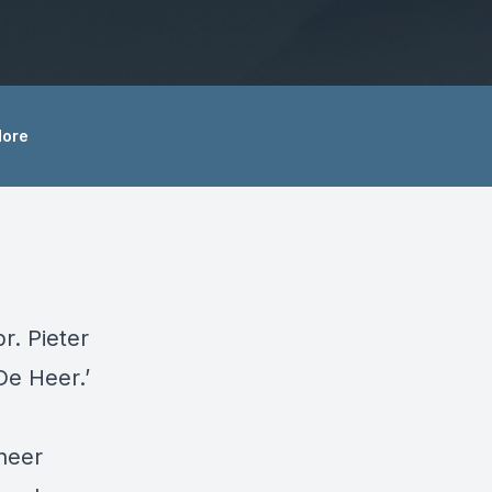
ore
r. Pieter
e Heer.’
neer