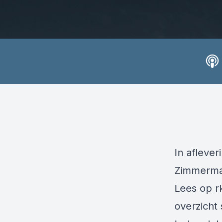
In aflever
Zimmerman
Lees op
r
overzicht