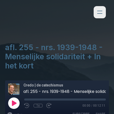
afl. 255 - nrs. 1939-1948 -
Menselijke solidariteit + In
het kort
Credo | de catechismus
afl. 255 - nrs. 1939-1948 - Menselijke solidariteit + In het kort
1x
00:00
/
00:12:11
SUBSCRIBE
SHARE