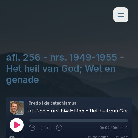
afl. 256 - nrs. 1949-1955 -
Het heil van God; Wet en
genade
Credo | de catechismus
afl. 256 - nrs. 1949-1955 - Het heil van God; Wet en genade
1x
00:00
/
00:11:10
SUBSCRIBE
SHARE