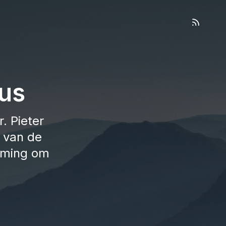
us
. Pieter
 van de
orming om