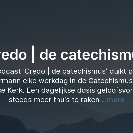
redo | de catechism
odcast ‘Credo | de catechismus’ duikt pr
mann elke werkdag in de Catechismus
ke Kerk. Een dagelijkse dosis geloofsv
steeds meer thuis te raken
...more