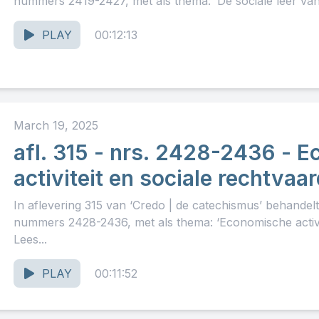
nummers 2419-2427, met als thema: ‘De sociale leer van d
PLAY
00:12:13
March 19, 2025
afl. 315 - nrs. 2428-2436 - 
activiteit en sociale rechtvaa
In aflevering 315 van ‘Credo | de catechismus’ behandel
nummers 2428-2436, met als thema: ‘Economische activite
Lees...
PLAY
00:11:52