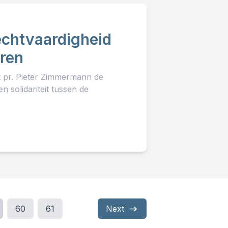
echtvaardigheid
eren
lt pr. Pieter Zimmermann de
 solidariteit tussen de
60
61
Next