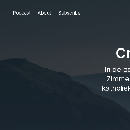
Podcast
About
Subscribe
C
In de p
Zimmer
katholie