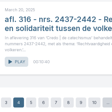
March 20, 2025
afl. 316 - nrs. 2437-2442 - R
en solidariteit tussen de volk
In aflevering 316 van ‘Credo | de catechismus’ behande
nummers 2437-2442, met als thema: ‘Rechtvaardigheid en
volkeren.’...
PLAY
00:10:40
3
4
5
6
7
8
9
10
...