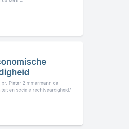
e kerk.’...
Economische
rdigheid
t pr. Pieter Zimmermann de
it en sociale rechtvaardigheid.’